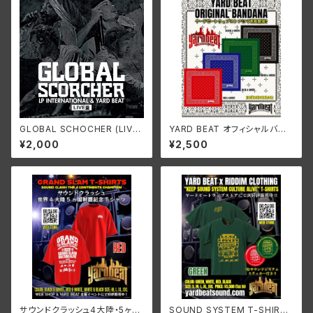
GLOBAL SCHOCHER (LIVE)
YARD BEAT オフィシャルバン
~LP INTERNATIONAL & YA
ダナ
¥2,000
¥2,500
RD BEAT IN JAPAN~
サウンドクラッシュ4大陸・5ヶ国
SOUND SYSTEM T-SHIRT