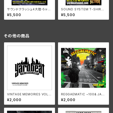
サウンドクラッシュ4大陸・5ヶ国
SOUND SYSTEM T-SHIRT
制覇記念GRAND SLAM Tシャ
YARDBEAT X RIDDIM CLOT
¥5,500
¥5,500
ツ - WHITE
HING [BLACK]
その他の商品
VINTAGE MEMORIES VOL.2
REGGAEMATIC ~100& JAM
& 3 ~GOLDEN CLASSIC~(2
AICAN DUB PLATE MIX~
¥2,000
¥2,000
枚組CD)