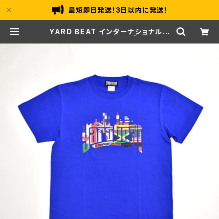
最短即日発送！3日以内に発送！
YARD BEAT インターナショナル L
OGO T-SHIRT [Blue] | YARD B
EAT ONLINE SHOP