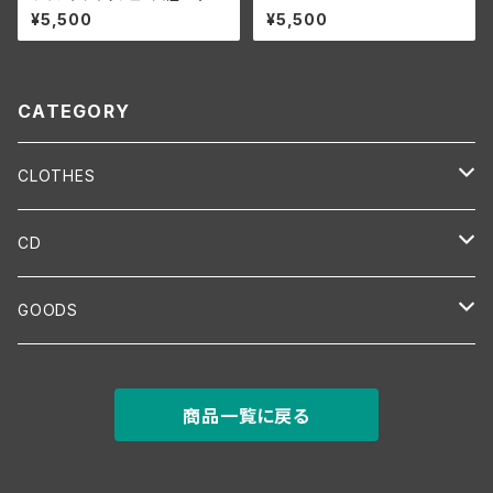
制覇記念GRAND SLAM Tシャ
YARDBEAT X RIDDIM CLOT
¥5,500
¥5,500
ツ - RED
HING [GREEN]
CATEGORY
CLOTHES
T-SHIRT
CD
HEAD
LIVE
GOODS
CAP
BANDANA
MIX
Instrument
商品一覧に戻る
KNIT CAP
VUVUZELA-HORN
TOWEL
Item