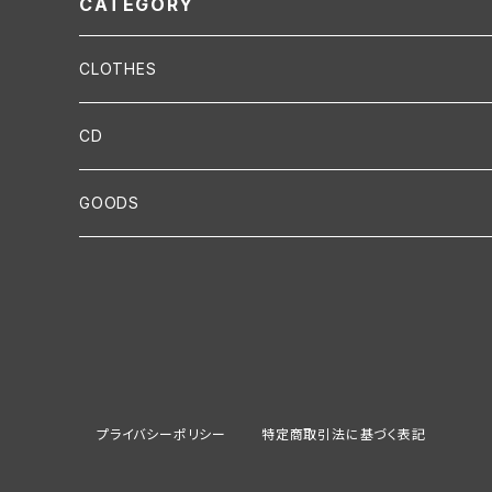
CATEGORY
CLOTHES
T-SHIRT
CD
HEAD
LIVE
GOODS
CAP
BANDANA
MIX
Instrument
KNIT CAP
VUVUZELA-HORN
TOWEL
Item
プライバシーポリシー
特定商取引法に基づく表記