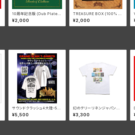
A
10周年記念版 (Dub Plate A
TREASURE BOX (100% D
A
lbum / Non-Mixed) ~RO
UB PLATE ALBUM) ~GON
¥2,000
¥2,000
OTS & CULTURE~
E BUT NEVER FORGOTTE
N
サウンドクラッシュ4大陸・5ヶ
幻のテリーリネンジャパンツ
I
国制覇記念GRAND SLAM T
アーTシャツ - WHITE
¥5,500
¥3,300
シャツ - WHITE