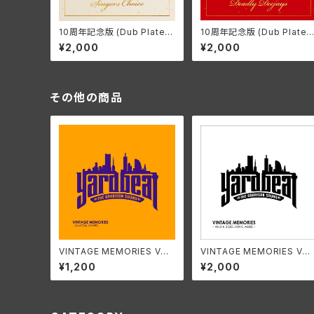
10周年記念版 (Dub Plate A
10周年記念版 (Dub Plate 
lbum / Non-Mixed) ~SIN
lbum / Non-Mixed) ~DE
¥2,000
¥2,000
GER'S CHOICE~
DLY DEEJAY~
その他の商品
VINTAGE MEMORIES VO
VINTAGE MEMORIES VO
L.4 ~SOUL LOVERS~
L.2 & 3 ~GOLDEN CLASS
¥1,200
¥2,000
C~(2枚組CD)