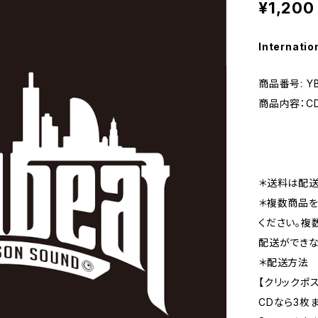
¥1,200
Internatio
商品番号: YB
商品内容：C
＊送料は配送
＊複数商品を
ください。複
配送ができな
＊配送方法
【クリックポ
CDなら3枚