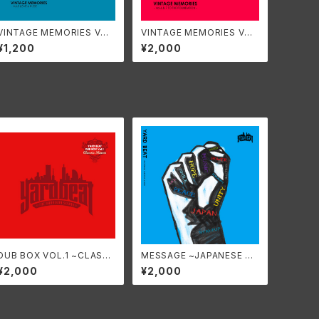
VINTAGE MEMORIES VO
VINTAGE MEMORIES VO
L.5 ~LOVE & RUDE~
L.6 & 7 ~TO THE FOUND
¥1,200
¥2,000
ATION~（2枚組CD）
DUB BOX VOL.1 ~CLASSI
MESSAGE ~JAPANESE DU
C FLAVOR~
B PLATE MIX~
¥2,000
¥2,000