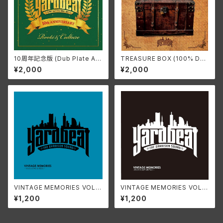
10周年記念版 (Dub Plate Alb
TREASURE BOX (100% DU
um / Non-Mixed) ~ROOTS
B PLATE ALBUM) ~GONE B
¥2,000
¥2,000
& CULTURE~
UT NEVER FORGOTTEN
VINTAGE MEMORIES VOL.5
VINTAGE MEMORIES VOL.1
~LOVE & RUDE~
~ROCK STEADY MIX~
¥1,200
¥1,200