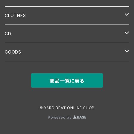
CLOTHES
T-SHIRT
CD
HEAD
LIVE
GOODS
CAP
BANDANA
MIX
Instrument
商品一覧に戻る
KNIT CAP
VUVUZELA-HORN
TOWEL
Item
© YARD BEAT ONLINE SHOP
Powered by