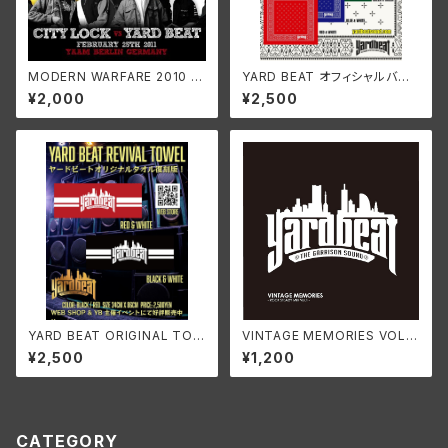
MODERN WARFARE 2010 (L
YARD BEAT オフィシャルバン
IVE) ~CITY LOCK VS YARD
ダナ
¥2,000
¥2,500
BEAT IN GERMANY~
YARD BEAT ORIGINAL TOW
VINTAGE MEMORIES VOL.1
EL
~ROCK STEADY MIX~
¥2,500
¥1,200
CATEGORY