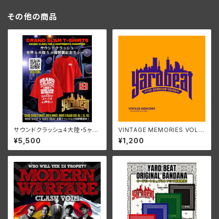
その他の商品
サウンドクラッシュ4大陸・5ヶ国
VINTAGE MEMORIES VOL.4
制覇記念GRAND SLAM Tシャ
~SOUL LOVERS~
¥5,500
¥1,200
ツ - RED