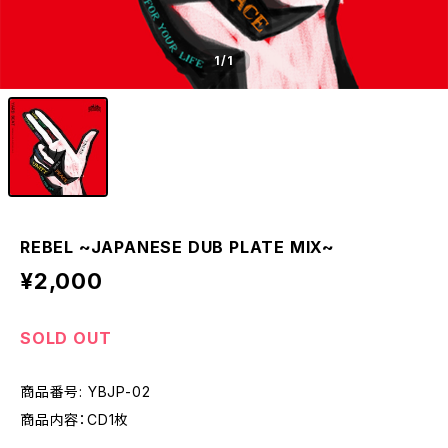
1
/1
REBEL ~JAPANESE DUB PLATE MIX~
¥2,000
SOLD OUT
商品番号: YBJP-02
商品内容：CD1枚