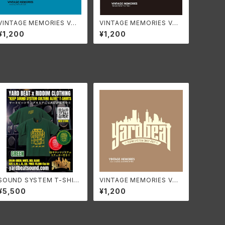
VINTAGE MEMORIES VO
VINTAGE MEMORIES VO
L.5 ~LOVE & RUDE~
L.1 ~ROCK STEADY MIX~
¥1,200
¥1,200
SOUND SYSTEM T-SHIR
VINTAGE MEMORIES VO
T YARDBEAT X RIDDIM C
L.13 ~SOUL & LOVERS EX
¥5,500
¥1,200
LOTHING [GREEN]
TRA~