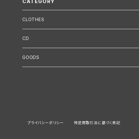
CATEGORY
CLOTHES
T-SHIRT
CD
HEAD
LIVE
GOODS
CAP
BANDANA
MIX
Instrument
KNIT CAP
VUVUZELA-HORN
TOWEL
Item
プライバシーポリシー
特定商取引法に基づく表記