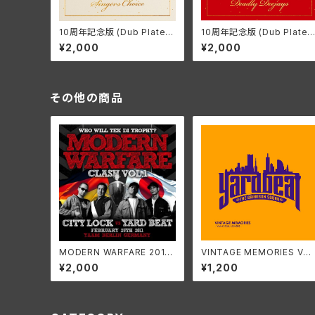
10周年記念版 (Dub Plate A
10周年記念版 (Dub Plate 
lbum / Non-Mixed) ~SIN
lbum / Non-Mixed) ~DE
¥2,000
¥2,000
GER'S CHOICE~
DLY DEEJAY~
その他の商品
MODERN WARFARE 2010
VINTAGE MEMORIES VO
(LIVE) ~CITY LOCK VS YA
L.4 ~SOUL LOVERS~
¥2,000
¥1,200
RD BEAT IN GERMANY~