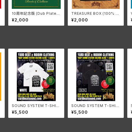
A
10周年記念版 (Dub Plate A
TREASURE BOX (100% D
A
lbum / Non-Mixed) ~RO
UB PLATE ALBUM) ~GON
¥2,000
¥2,000
OTS & CULTURE~
E BUT NEVER FORGOTTE
N
SOUND SYSTEM T-SHIR
SOUND SYSTEM T-SHIR
T YARDBEAT X RIDDIM C
T YARDBEAT X RIDDIM C
¥5,500
¥5,500
LOTHING [WHITE]
LOTHING [BLACK]