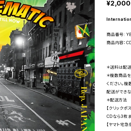
¥2,000
Internatio
商品番号: YB
商品内容：C
＊送料は配送
＊複数商品を
ください。複
配送ができな
＊配送方法
【クリックポ
CDなら3枚
【ヤマト宅急